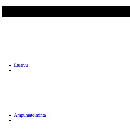
Heinolan Reserviupseerit ry
Etusivu
Ampumatoiminta