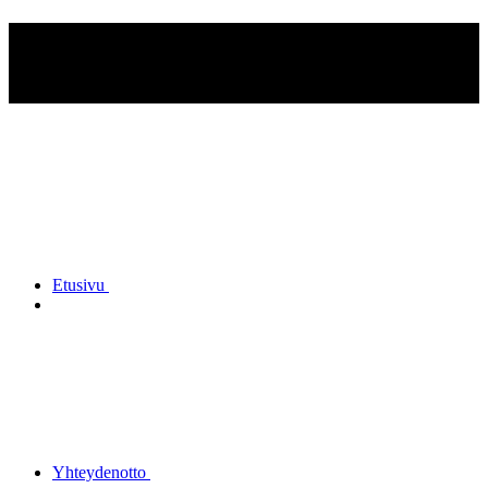
Kuusankosken
Reserviupseerikerho ry
Etusivu
Yhteydenotto