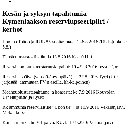
Kesän ja syksyn tapahtumia
Kymenlaakson reserviupseeripiiri /
kerhot
Hamina Tattoo ja RUL 85 vuotta: ma-la 1.-6.8 2016 (RUL-juhla pe
5.8.)
Elimäen maastokilpailu: la 13.8.2016 klo 10 Utti
Reservin ampumamestaruuskilpailut: 19.-21.8.2016 pe-su Tyrri
Reserviläispäivä (vänskä-/kessupäivä): la 27.8.2016 Tyrri (Utjr
järjestää, ammutaan PV:n aseilla, kh-kelpoinen)
Maanpuolustustapahtuma ja konsertti: ke 7.9.2016 Kouvolan
Urheilupuisto ja Lyseo
Rk ammunta reserviläisille ”Ukon tie”: la 10.9.2016 Vekaranjärvi,
Mpk:n kurssi
Karjalan prikaatin YT-päivä: RU: la 17.9.2916 Vekaranjärvi