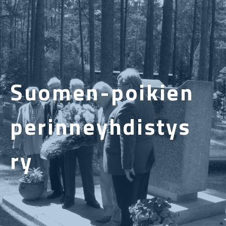
Suomen-poikien
perinneyhdistys
ry