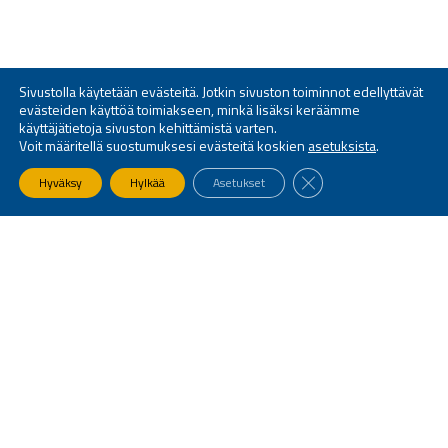
Sivustolla käytetään evästeitä. Jotkin sivuston toiminnot edellyttävät
evästeiden käyttöä toimiakseen, minkä lisäksi keräämme
käyttäjätietoja sivuston kehittämistä varten.
Voit määritellä suostumuksesi evästeitä koskien
asetuksista
.
SULJE EVÄSTEBANNE
Hyväksy
Hylkää
Asetukset