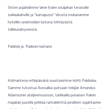
Sitten pujahdimme Vene 6:den sisäpihan terassille
suklaakahville ja ”kamapussi” Virusta mukanamme
hotelliin unelmoiden kotona tehtävästä
talkkunahyveestä.
Paldiski ja Padisen kartano
Kolmantena retkipäivänä suuntasimme kohti Paldiskia.
Saimme tutustua Russalka-patsaan tekijän Amandus
Adamsonin ateljeemuseoon, tarkkailla punaisen Pakrin
majakan juurella jyrkkää rantaklinttiä pesilleen sujahtavine