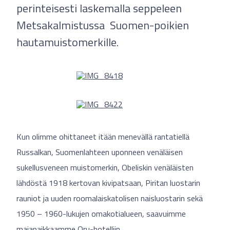
perinteisesti laskemalla seppeleen
Metsakalmistussa Suomen-poikien
hautamuistomerkille.
Kun olimme ohittaneet itään menevällä rantatiellä
Russalkan, Suomenlahteen uponneen venäläisen
sukellusveneen muistomerkin, Obeliskin venäläisten
lähdöstä 1918 kertovan kivipatsaan, Piritan luostarin
rauniot ja uuden roomalaiskatolisen naisluostarin sekä
1950 – 1960-lukujen omakotialueen, saavuimme
majapaikkaamme Oru-hotelliin.