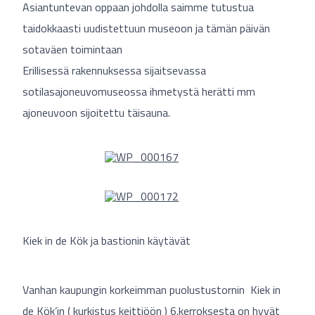
Asiantuntevan oppaan johdolla saimme tutustua
taidokkaasti uudistettuun museoon ja tämän päivän
sotaväen toimintaan
Erillisessä rakennuksessa sijaitsevassa
sotilasajoneuvomuseossa ihmetystä herätti mm
ajoneuvoon sijoitettu täisauna.
Kiek in de Kök ja bastionin käytävät
Vanhan kaupungin korkeimman puolustustornin Kiek in
de Kök’in ( kurkistus keittiöön ) 6.kerroksesta on hyvät