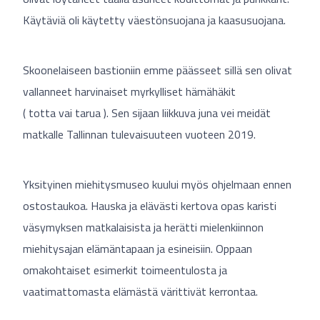
Käytäviä oli käytetty väestönsuojana ja kaasusuojana.
Skoonelaiseen bastioniin emme päässeet sillä sen olivat
vallanneet harvinaiset myrkylliset hämähäkit
( totta vai tarua ). Sen sijaan liikkuva juna vei meidät
matkalle Tallinnan tulevaisuuteen vuoteen 2019.
Yksityinen miehitysmuseo kuului myös ohjelmaan ennen
ostostaukoa. Hauska ja elävästi kertova opas karisti
väsymyksen matkalaisista ja herätti mielenkiinnon
miehitysajan elämäntapaan ja esineisiin. Oppaan
omakohtaiset esimerkit toimeentulosta ja
vaatimattomasta elämästä värittivät kerrontaa.