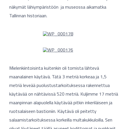
näkymät lähiympäristöön ja museossa aikamatka
Tallinnan historiaan.
Mielenkiintoisinta kuitenkin oli tornista lähtevä
maanalainen käytävä. Tätä 3 metriä korkeaa ja 1,5
metriä leveää puolustustarkoituksessa rakennettua
käytävää on nähtävissä 520 metriä. Kuljimme 17 metriä
maanpinnan alapuolella käytävää pitkin inkeriläiseen ja
ruotsalaiseen bastioniin. Käytävä oli peitetty
salaamistarkoituksessa korkeilla multakukkuloilla. Sen
olivat löytäneet täällä asuneet kodittomat ja punkkarit.