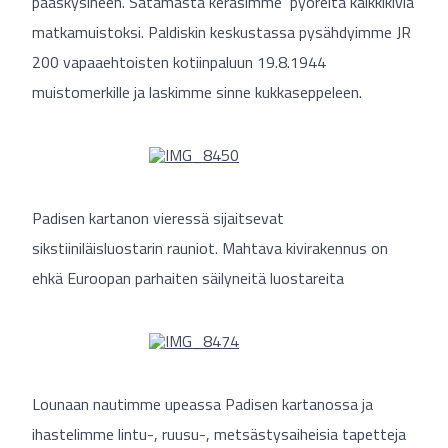
pääskysineen. Satamasta keräsimme pyöreitä kalkkikiviä
matkamuistoksi. Paldiskin keskustassa pysähdyimme JR
200 vapaaehtoisten kotiinpaluun 19.8.1944
muistomerkille ja laskimme sinne kukkaseppeleen.
Padisen kartanon vieressä sijaitsevat
sikstiiniläisluostarin rauniot. Mahtava kivirakennus on
ehkä Euroopan parhaiten säilyneitä luostareita
Lounaan nautimme upeassa Padisen kartanossa ja
ihastelimme lintu-, ruusu-, metsästysaiheisia tapetteja