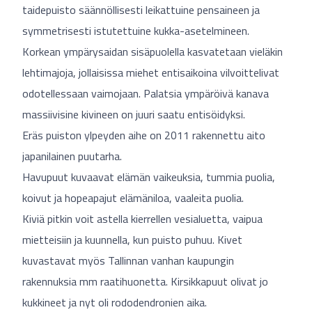
taidepuisto säännöllisesti leikattuine pensaineen ja
symmetrisesti istutettuine kukka-asetelmineen.
Korkean ympärysaidan sisäpuolella kasvatetaan vieläkin
lehtimajoja, jollaisissa miehet entisaikoina vilvoittelivat
odotellessaan vaimojaan. Palatsia ympäröivä kanava
massiivisine kivineen on juuri saatu entisöidyksi.
Eräs puiston ylpeyden aihe on 2011 rakennettu aito
japanilainen puutarha.
Havupuut kuvaavat elämän vaikeuksia, tummia puolia,
koivut ja hopeapajut elämäniloa, vaaleita puolia.
Kiviä pitkin voit astella kierrellen vesialuetta, vaipua
mietteisiin ja kuunnella, kun puisto puhuu. Kivet
kuvastavat myös Tallinnan vanhan kaupungin
rakennuksia mm raatihuonetta. Kirsikkapuut olivat jo
kukkineet ja nyt oli rododendronien aika.