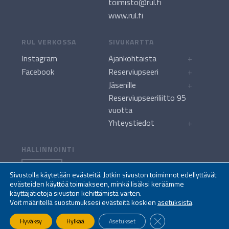
toimisto@rul.fi
www.rul.fi
RUL VERKOSSA
SIVUKARTTA
Instagram
Ajankohtaista
+
Facebook
Reserviupseeri
+
Jäsenille
+
Reserviupseeriliitto 95
vuotta
Yhteystiedot
+
HALLINNOINTI
KIRJAUDU
Sivustolla käytetään evästeitä. Jotkin sivuston toiminnot edellyttävät
evästeiden käyttöä toimiakseen, minkä lisäksi keräämme
käyttäjätietoja sivuston kehittämistä varten.
Voit määritellä suostumuksesi evästeitä koskien
asetuksista
.
Sulje evästebanneri
© Reserviupseeriliitto, Finlands Reservofficersförbund, The Finnish
Hyväksy
Hylkää
Asetukset