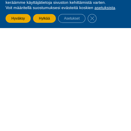
keräämme käyttäjätietoja sivuston kehittämistä varten.
Voit määritellä suostumuksesi evästeitä koskien
asetuksista
.
SULJE EVÄSTEBA
Hyväksy
Hylkää
Asetukset