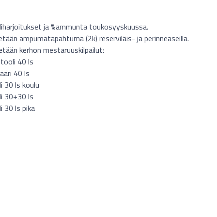
liharjoitukset ja %ammunta toukosyyskuussa.
tetään ampumatapahtuma (2k) reserviläis- ja perinneaseilla.
tetään kerhon mestaruuskilpailut:
tooli 40 ls
ääri 40 ls
i 30 ls koulu
li 30+30 ls
i 30 ls pika