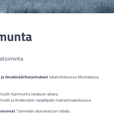
munta
toiminta
 ja ilmakivääriharjoitukset
lokahuhtikuussa Mustialassa.
stoolin %ammunta lokakuun aikana.
toolin ja ilmakiväärin sarjakilpailu marrasmaaliskuussa.
mmunnat
Tammelan aluevaraston radalla.