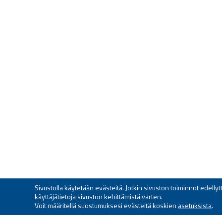
Sivustolla käytetään evästeitä. Jotkin sivuston toiminnot edell
käyttäjätietoja sivuston kehittämistä varten.
Voit määritellä suostumuksesi evästeitä koskien
asetuksista
.