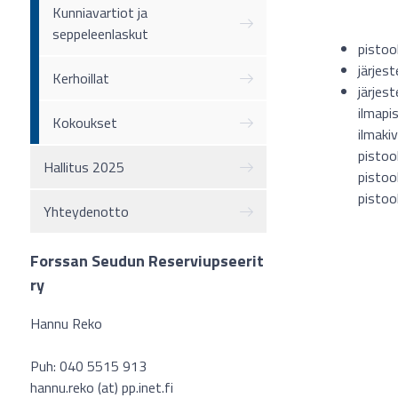
Kunniavartiot ja
seppeleenlaskut
pistoo
järjes
Kerhoillat
järjes
ilmapis
Kokoukset
ilmakiv
pistool
Hallitus 2025
pistoo
pistool
Yhteydenotto
Forssan Seudun Reserviupseerit
ry
Hannu Reko
Puh: 040 5515 913
hannu.reko (at) pp.inet.fi