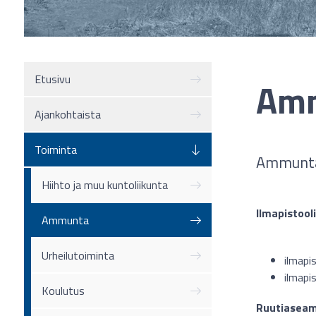
Etusivu
Am
Ajankohtaista
Toiminta
Ammunta
Hiihto ja muu kuntoliikunta
Ilmapistooli
Ammunta
Urheilutoiminta
ilmapi
ilmapis
Koulutus
Ruutiasea