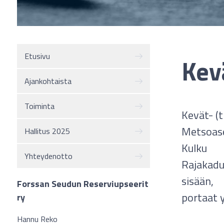
Etusivu
Kev
Ajankohtaista
Toiminta
Kevät- (t
Metsoase
Hallitus 2025
Kulku
Yhteydenotto
Rajakadu
sisään,
Forssan Seudun Reserviupseerit
portaat y
ry
Hannu Reko