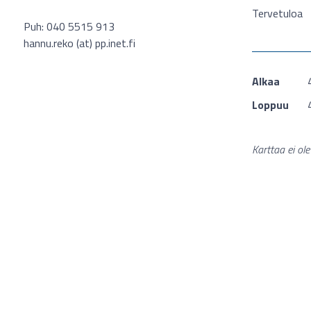
Tervetuloa
Puh: 040 5515 913
hannu.reko (at) pp.inet.fi
Alkaa
Loppuu
Karttaa ei ol