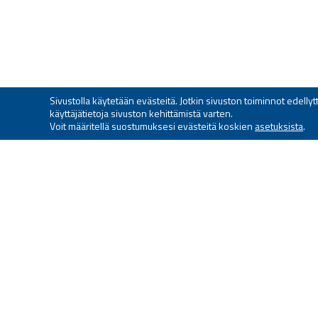
Sivustolla käytetään evästeitä. Jotkin sivuston toiminnot edell
käyttäjätietoja sivuston kehittämistä varten.
Voit määritellä suostumuksesi evästeitä koskien
asetuksista
.
FORSSAN SEUDUN RESER