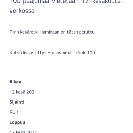
100-paajuhlaa-vietetaan-12.-kesakuuta-
verkossa
Piirin kesäretki Haminaan on täten peruttu.
Katso lisää: https://maavoimat.fi/ruk-100
Alkaa
12 kesä 2021
Sijainti
RUK
Loppuu
12 kesä 2021