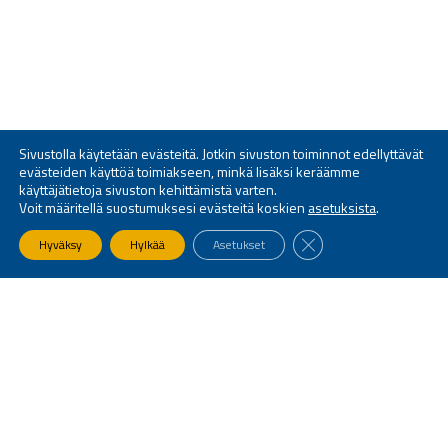
Sivustolla käytetään evästeitä. Jotkin sivuston toiminnot edellyttävät
evästeiden käyttöä toimiakseen, minkä lisäksi keräämme
käyttäjätietoja sivuston kehittämistä varten.
Voit määritellä suostumuksesi evästeitä koskien
asetuksista
.
SULJE EVÄSTEBANNE
Hyväksy
Hylkää
Asetukset