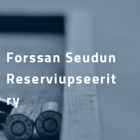
Forssan Seudun
Reserviupseerit
ry