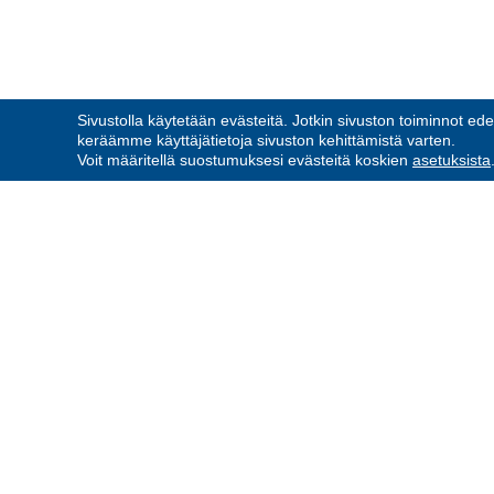
Sivustolla käytetään evästeitä. Jotkin sivuston toiminnot ede
keräämme käyttäjätietoja sivuston kehittämistä varten.
Voit määritellä suostumuksesi evästeitä koskien
asetuksista
HARJAVALLAN RESERV
RY