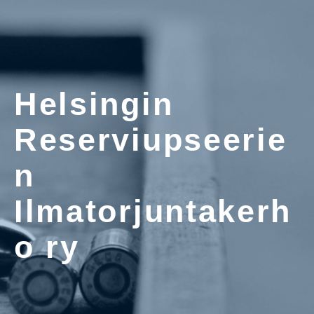
Helsingin
Reserviupseerie
n
Ilmatorjuntakerh
o ry