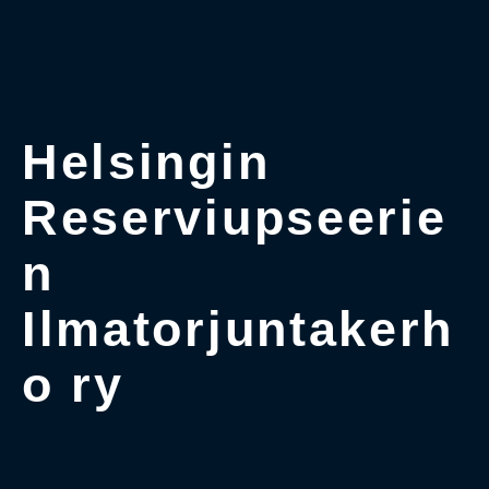
Helsingin
Reserviupseerie
n
Ilmatorjuntakerh
o ry