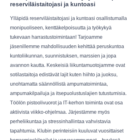
reserviläistaitojasi ja kuntoasi
Ylläpidä reserviläistaitojasi ja kuntoasi osallistumalla
monipuoliseen, kenttäkelpoisuutta ja työkykyä
tukevaan harrastustoimintaan! Tarjoamme
jäsenillemme mahdollisuuden kehittää peruskuntoa
kuntoliikunnan, suunnistuksen, marssien ja jopa
avannon kautta. Keskeisiä liikuntamuotojamme ovat
sotilastaitoja edistävät lajit kuten hiihto ja juoksu,
unohtamatta säännöllistä ampumatoimintaa,
ampumakilpailuja ja itsepuolustuslajien tutustumisia.
Töölön pistoolivuorot ja IT-kerhon toiminta ovat osa
aktiivista viikko-ohjelmaa. Järjestämme myös
perheliikuntaa ja stressinhallintaa vahvistavia
tapahtumia. Klubin perinteisiin kuuluvat vuosittaiset