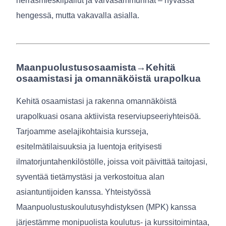
herrasmieskilpailut ja varvasammunnat – hyvässä
hengessä, mutta vakavalla asialla.
Maanpuolustusosaamista→Kehitä
osaamistasi ja omannäköistä urapolkua
Kehitä osaamistasi ja rakenna omannäköistä
urapolkuasi osana aktiivista reserviupseeriyhteisöä.
Tarjoamme aselajikohtaisia kursseja,
esitelmätilaisuuksia ja luentoja erityisesti
ilmatorjuntahenkilöstölle, joissa voit päivittää taitojasi,
syventää tietämystäsi ja verkostoitua alan
asiantuntijoiden kanssa. Yhteistyössä
Maanpuolustuskoulutusyhdistyksen (MPK) kanssa
järjestämme monipuolista koulutus- ja kurssitoimintaa,