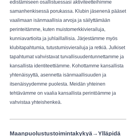
edistämiseen osallistuessasi aktiviteetteihimme
samanhenkisessä porukassa. Klubin jäsenenä pääset
vaalimaan isänmaallisia arvoja ja säilyttämään
perinteitämme, kuten muistomerkkivierailuja,
kunniavartioita ja juhlaillallisia. Järjestämme myös
klubitapahtumia, tutustumisvierailuja ja retkiä. Julkiset
tapahtumat vahvistavat turvallisuudentunnettamme ja
kansallista identiteettiämme. Kohottamme kansallista
yhtenäisyyttä, asennetta isänmaallisuuden ja
itsenäisyydemme puolesta. Meidän yhteinen
tehtävämme on vaalia kansallista perintöämme ja
vahvistaa yhteishenkeä.
Maanpuolustustoimintakykyä→Ylläpidä