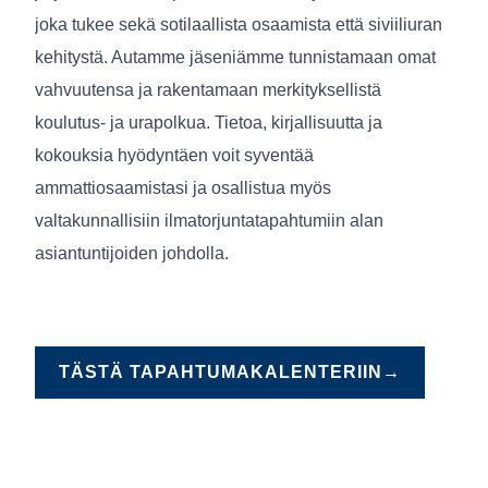
joka tukee sekä sotilaallista osaamista että siviiliuran
kehitystä. Autamme jäseniämme tunnistamaan omat
vahvuutensa ja rakentamaan merkityksellistä
koulutus- ja urapolkua. Tietoa, kirjallisuutta ja
kokouksia hyödyntäen voit syventää
ammattiosaamistasi ja osallistua myös
valtakunnallisiin ilmatorjuntatapahtumiin alan
asiantuntijoiden johdolla.
TÄSTÄ TAPAHTUMAKALENTERIIN→