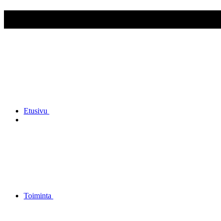
Inkeroisten Reserviupseerikerho
Etusivu
Toiminta