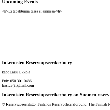
Upcoming Events
<li>Ei tapahtumia tässä sijainnissa</li>
Inkeroisten Reserviupseerikerho ry
kapt Lassi Ukkola
Puh: 050 301 0486
lassiu3(ät)gmail.com
Inkeroisten Reserviupseerikerho ry on Suomen reservi
© Reserviupseeriliitto, Finlands Reservofficersförbund, The Finnish R