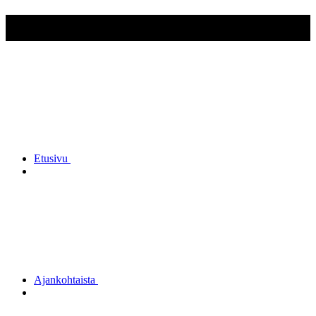
Jaalan Reserviupseerikerho ry
Etusivu
Ajankohtaista