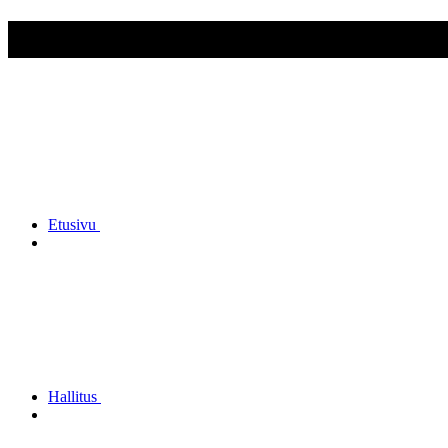
Kokkolan Reserviupseerit ry
Etusivu
Hallitus