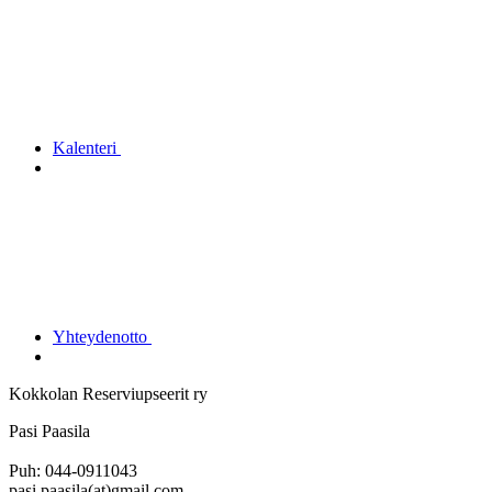
Kalenteri
Yhteydenotto
Kokkolan Reserviupseerit ry
Pasi Paasila
Puh: 044-0911043
pasi.paasila(at)gmail.com