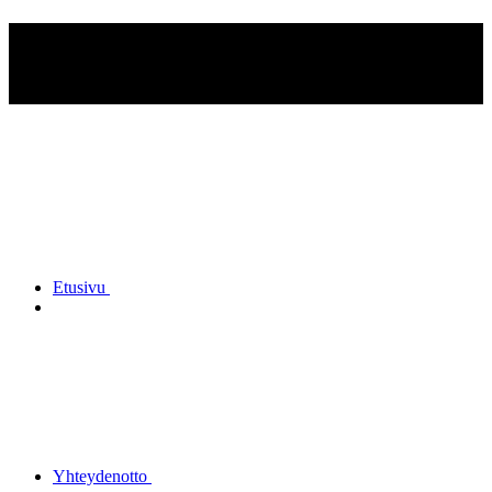
Kuusankosken
Reserviupseerikerho ry
Etusivu
Yhteydenotto