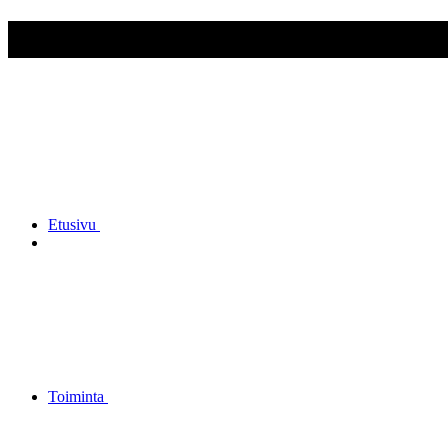
Mäntsälän reserviupseerikerho 
Etusivu
Toiminta