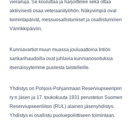
vierailuja. Se kouluttaa ja harjoittelee sekä ottaa
aktiivisesti osaa veteraanityöhön. Näkyvimpiä ovat
toimintapäivät, messuosallistumiset ja osallistuminen
Vänrikkipäiviin.
Kunniavartiot muun muassa jouluaattoina Intiön
sankarihaudoilla ovat juhlavia kunnianosoituksia
itsenäisyytemme puolesta taistelleille.
Yhdistys on Pohjois-Pohjanmaan Reserviupseeripiiri
ry:n jäsen ja 17. toukokuuta 1931 perustetun Suomen
Reserviupseeriliiton (RUL) alainen jäsenyhdistys.
Yhdistys ei osallistu puoluepoliittiseen toimintaan.