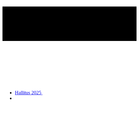
Pyhtään Reserviupseerikerho
ry - Pyttis Reservofficersklubb
rf
Hallitus 2025