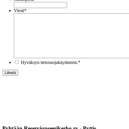
Viesti
*
*
Hyväksyn tietosuojakäytännön.
*
Lähetä
Pyhtään Reserviupseerikerho ry - Pyttis