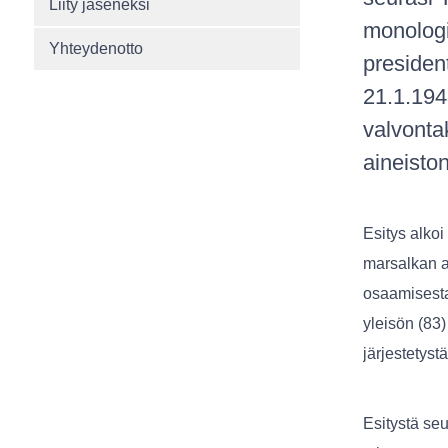
Liity jäseneksi
monologi
Yhteydenotto
presiden
21.1.194
valvonta
aineiston
Esitys alkoi
marsalkan as
osaamisesta
yleisön (83
järjestetystä
Esitystä seu