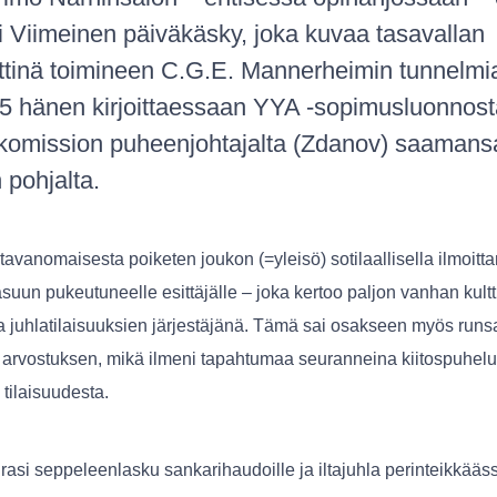
 Viimeinen päiväkäsky, joka kuvaa tasavallan
ttinä toimineen C.G.E. Mannerheimin tunnelmi
5 hänen kirjoittaessaan YYA -sopimusluonnost
komission puheenjohtajalta (Zdanov) saamans
 pohjalta.
 tavanomaisesta poiketen joukon (=yleisö) sotilaallisella ilmoitt
uun pukeutuneelle esittäjälle – joka kertoo paljon vanhan kultt
 juhlatilaisuuksien järjestäjänä. Tämä sai osakseen myös runs
) arvostuksen, mikä ilmeni tapahtumaa seuranneina kiitospuhelu
 tilaisuudesta.
rasi seppeleenlasku sankarihaudoille ja iltajuhla perinteikkääs