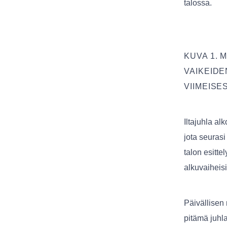
talossa.
KUVA 1. 
VAIKEID
VIIMEISE
Iltajuhla a
jota seuras
talon esitte
alkuvaiheisi
Päivällisen
pitämä juhla