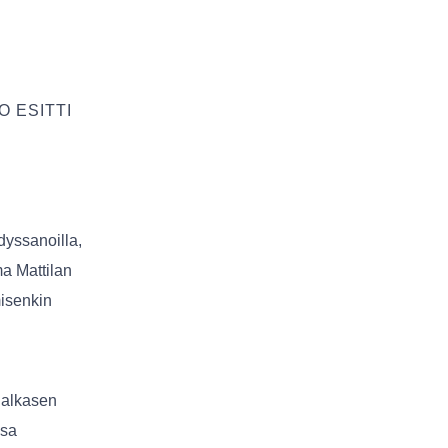
 ESITTI
dyssanoilla,
a Mattilan
misenkin
Jalkasen
nsa