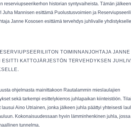
 reserviupseerikerhon historian syntyvaiheista. Tämän jälkeen 
l Juha Mannisen esittämä Puolustusvoimien ja Reserviupseerili
htaja Janne Kososen esittämä tervehdys juhlivalle yhdistykselle
RESERVIUPSEERILIITON TOIMINNANJOHTAJA JANNE
 ESITTI KATTOJÄRJESTÖN TERVEHDYKSEN JUHLIV
KSELLE.
muusta ohjelmasta mainittakoon Rautalammin mieslaulajien
ykset sekä tarkempi esittelykierros juhlapaikan kiinteistöön. Til
lausui Aino Utriainen, jonka jälkeen juhla päättyi yhteisesti lau
luun. Kokonaisuudessaan hyvin lämminhenkinen juhla, jossa 
aallinen tunnelma.