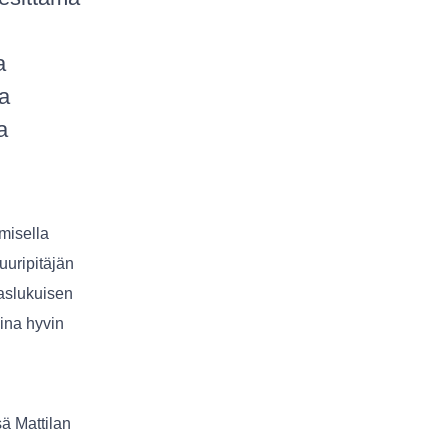
a
a
a
amisella
uuripitäjän
aslukuisen
ina hyvin
sä Mattilan