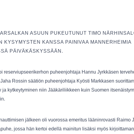
MARSALKAN ASUUN PUKEUTUNUT TIMO NÄRHINSALO
EN KYSYMYSTEN KANSSA PAINIVAA MANNERHEIMIA
SSÄ PÄIVÄKÄSKYSSÄÄN.
lkoi reserviupseerikerhon puheenjohtaja Hannu Jyrkkäsen terveh
i Jaha Rossin säätiön puheenjohtaja Kyösti Markkasen suorittam
ly ja kytkeytyminen niin Jääkäriliikkeen kuin Suomen itsenäisty
in.
 nauttimisen jälkeen oli vuorossa emeritus lääninrovasti Raimo 
puhe, jossa hän kertoi edellä mainitun lisäksi myös kirjoittama