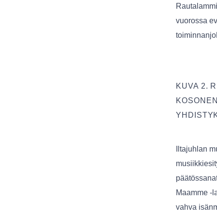
Rautalammin
vuorossa ev
toiminnanjo
KUVA 2. 
KOSONEN
YHDISTY
Iltajuhlan 
musiikkiesit
päätössanat 
Maamme -lau
vahva isänm