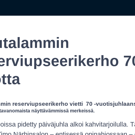
utalammin
erviupseerikerho 7
tta
min reserviupseerikerho vietti 70 -vuotisjuhlaan
tavanomaista näyttävämmissä merkeissä.
loissa pidetty päiväjuhla alkoi kahvitarjoilulla. 
Timo Närhinsalon – entisessä opinahjossaan – 