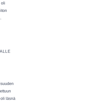
oli
iton
.
ALLE
aisuuden
lettuun
oli läsnä