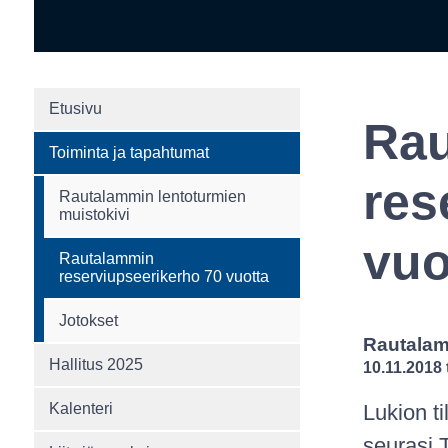
Etusivu
Ra
Toiminta ja tapahtumat
res
Rautalammin lentoturmien
muistokivi
vuo
Rautalammin
reserviupseerikerho 70 vuotta
Jotokset
Rautalam
Hallitus 2025
10.11.2018
Kalenteri
Lukion ti
seurasi 