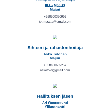
Ilkka Määttä
Majuri
+358500380992
ipt.maatta@gmail.com
Sihteeri ja rahastonhoitaja
Asko Tolonen
Majuri
+358400689257
askotolo@gmail.com
Hallituksen jäsen
Ari Westersund
Yliluutnantti