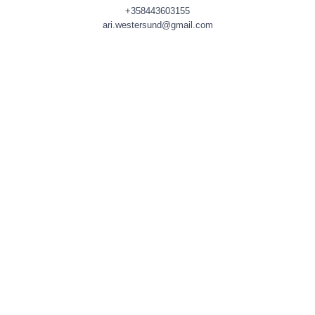
+358443603155
ari.westersund@gmail.com