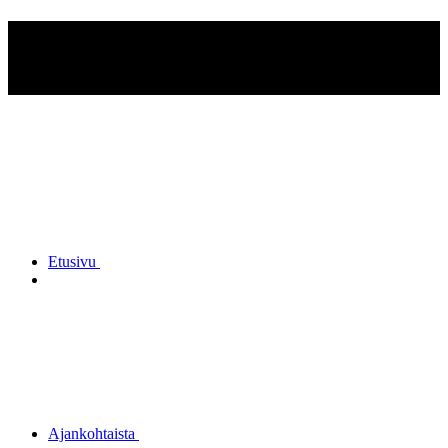
Forssan Seudun
Reserviupseerit ry
Etusivu
Ajankohtaista