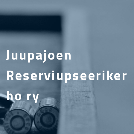
Juupajoen
Reserviupseeriker
ho ry