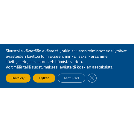
Sivustolla käytetään evästeitä. Jotkin sivuston toiminnot edellyttävät
evästeiden käyttöä toimiakseen, minkä lisäksi keräämme
käyttäjätietoja sivuston kehittämistä varten.
Voit määritellä suostumuksesi evästeitä koskien
asetuksista
.
SULJE EVÄSTEBANNE
Hyväksy
Hylkää
Asetukset