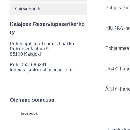
Pohjois-Po
Yhteydenotto
Kalajoen Reserviupseerikerho
HIUKKA
-ha
ry
Puheenjohtaja Tuomas Laakko
Pohjanmaa 
Pehkosentanhua 9
85100 Kalajoki
Puh: 0504686291
HÄJY
-harj
tuomas_laakko at hotmail.com
ÄRJY
-harj
Olemme somessa
facebook
Harjoituste