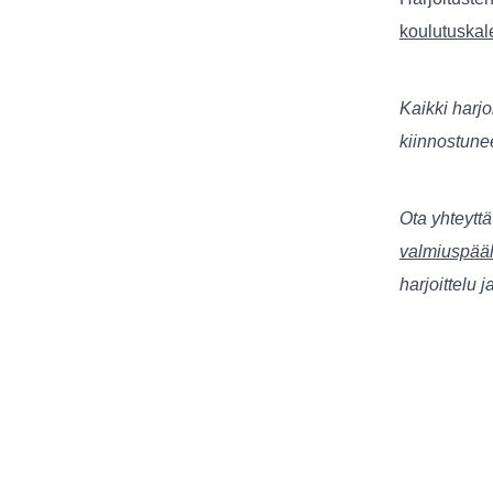
koulutuskale
Kaikki harjo
kiinnostunee
Ota yhteytt
valmiuspääl
harjoittelu j