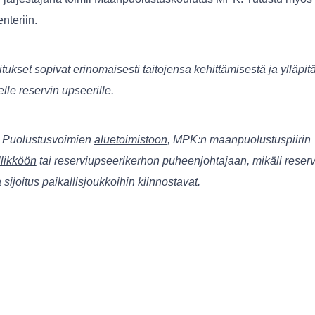
nteriin
.
itukset sopivat erinomaisesti taitojensa kehittämisestä ja ylläpi
lle reservin upseerille.
ä Puolustusvoimien
aluetoimistoon
, MPK:n maanpuolustuspiirin
likköön
tai reserviupseerikerhon puheenjohtajaan, mikäli reserv
a sijoitus paikallisjoukkoihin kiinnostavat.