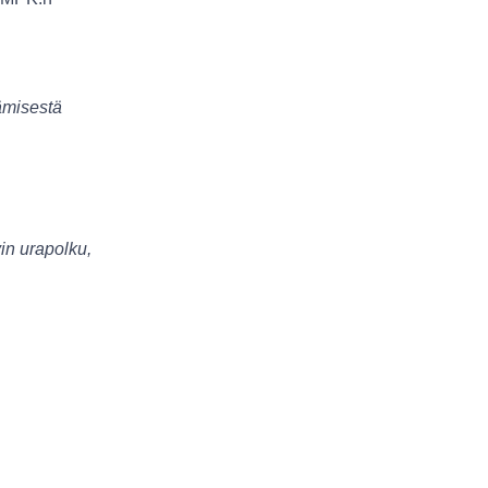
tämisestä
in urapolku,