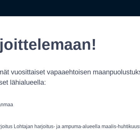
joittelemaan!
ät vuosittaiset vapaaehtoisen maanpuolustuk
set lähialueella:
anmaa
joitus Lohtajan harjoitus- ja ampuma-alueella maalis-huhtikuu