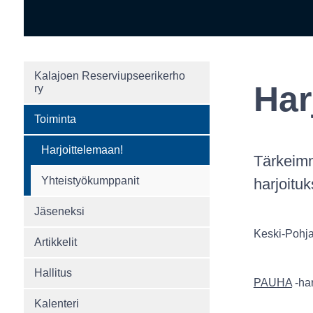
Kalajoen Reserviupseerikerho
Har
ry
Toiminta
Harjoittelemaan!
Tärkeimm
Yhteistyökumppanit
harjoituk
Jäseneksi
Keski-Pohj
Artikkelit
Hallitus
PAUHA
-har
Kalenteri