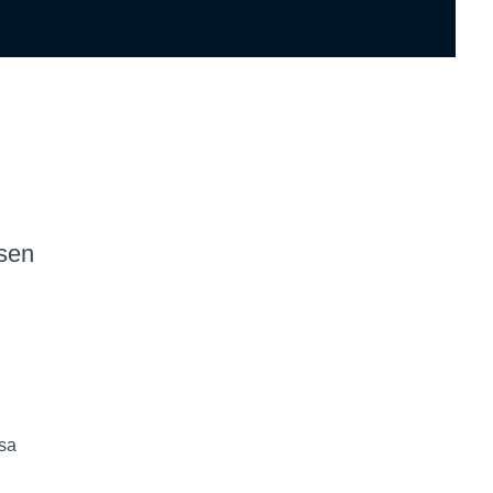
sen
ssa