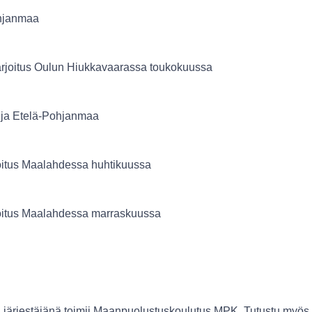
hjanmaa
rjoitus Oulun Hiukkavaarassa toukokuussa
ja Etelä-Pohjanmaa
oitus Maalahdessa huhtikuussa
oitus Maalahdessa marraskuussa
n järjestäjänä toimii Maanpuolustuskoulutus
MPK
. Tutustu myö