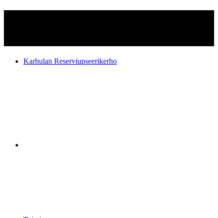
Karhulan Reserviupseerikerho
ry
Karhulan Reserviupseerikerho