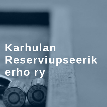
Karhulan
Reserviupseerik
erho ry