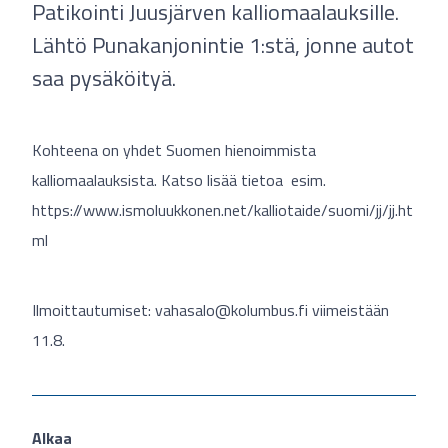
Patikointi Juusjärven kalliomaalauksille.
Lähtö Punakanjonintie 1:stä, jonne autot
saa pysäköityä.
Kohteena on yhdet Suomen hienoimmista
kalliomaalauksista. Katso lisää tietoa esim.
https://www.ismoluukkonen.net/kalliotaide/suomi/jj/jj.ht
ml
Ilmoittautumiset:
vahasalo@kolumbus.fi
viimeistään
11.8.
Alkaa