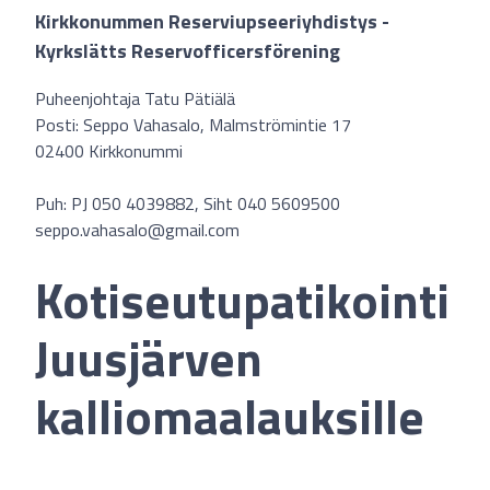
Kirkkonummen Reserviupseeriyhdistys -
Kyrkslätts Reservofficersförening
Puheenjohtaja Tatu Pätiälä
Posti: Seppo Vahasalo, Malmströmintie 17
02400 Kirkkonummi
Puh: PJ 050 4039882, Siht 040 5609500
seppo.vahasalo@gmail.com
Kotiseutupatikointi
Juusjärven
kalliomaalauksille