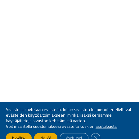
Sivustolla käytetään evästeitä. Jotkin sivuston toiminnot edellyttävät
evästeiden käyttöä toimiakseen, minkä lisäksi keräämme
käyttäjätietoja sivuston kehittämistä varten.
Voit määritellä suostumuksesi evästeitä koskien
asetuksista
.
SULJE EVÄSTEBANNE
Hyväksy
Hylkää
Asetukset