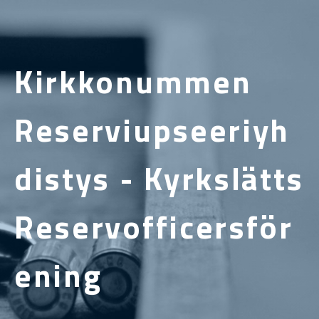
Kirkkonummen
Reserviupseeriyh
distys - Kyrkslätts
Reservofficersför
ening