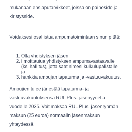
mukanaan ensiaputarvikkeet, joissa on paineside ja
kiristysside.
Voidaksesi osallistua ampumatoimintaan sinun pitää:
Olla yhdistyksen jäsen,
ilmoittautua yhdistyksen ampumavastaavalle
(ks. hallitus), jotta saat nimesi kulkulupalistalle
ja
hankkia
ampujan tapaturma ja -vastuuvakuutus.
Ampujien tulee järjestää tapaturma- ja
vastuuvakuutuksensa RUL Plus- jäsenyydellä
vuodelle 2025. Voit maksaa RUL Plus -jäsenryhmän
maksun (25 euroa) normaalin jäsenmaksun
yhteydessä.