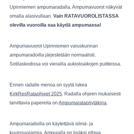
Upinniemen ampumaradalla. Ampumavuorot näkyvät
omalla alasivullaan.
Vain RATAVUOROLISTASSA
olevilla vuoroilla saa käydä ampumassa!
Ampumavuorot Upinniemen varuskunnan
ampumaradoilla järjestetään normaalisti.
Sotilaskodissa voi vierailla aukioloaikojen puitteissa.
Ennen radalle menoa on syytä lukea
KirkResRataohjeet 2025
. Radalla ohjeen mukaisesti
tarvittavia papereita on
Ampumaratapöytäkirja
.
Ampumaradoilla on käytettävä silmä- ja
kuulosuojaimia. Ampujalla on lisäksi oltava