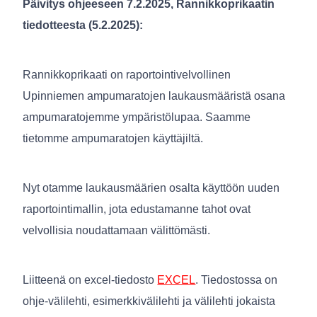
Päivitys ohjeeseen 7.2.2025, Rannikkoprikaatin
tiedotteesta (5.2.2025):
Rannikkoprikaati on raportointivelvollinen
Upinniemen ampumaratojen laukausmääristä osana
ampumaratojemme ympäristölupaa. Saamme
tietomme ampumaratojen käyttäjiltä.
Nyt otamme laukausmäärien osalta käyttöön uuden
raportointimallin, jota edustamanne tahot ovat
velvollisia noudattamaan välittömästi.
Liitteenä on excel-tiedosto
EXCEL
. Tiedostossa on
ohje-välilehti, esimerkkivälilehti ja välilehti jokaista