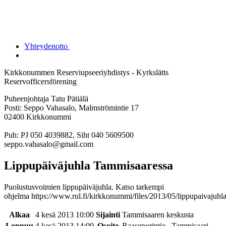
Yhteydenotto
Kirkkonummen Reserviupseeriyhdistys - Kyrkslätts
Reservofficersförening
Puheenjohtaja Tatu Pätiälä
Posti: Seppo Vahasalo, Malmströmintie 17
02400 Kirkkonummi
Puh: PJ 050 4039882, Siht 040 5609500
seppo.vahasalo@gmail.com
Lippupäiväjuhla Tammisaaressa
Puolustusvoimien lippupäiväjuhla. Katso tarkempi
ohjelma https://www.rul.fi/kirkkonummi/files/2013/05/lippupaivajuh
Alkaa
4 kesä 2013 10:00
Sijainti
Tammisaaren keskusta
Loppuu
4 kesä 2013 14:00
Osoite
Raaseporintie , Tammisaari