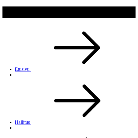
Kuhmon Reserviupseerit ry
Etusivu
Hallitus