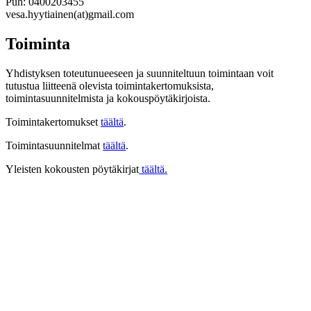
Puh: 0400203455
vesa.hyytiainen(at)gmail.com
Toiminta
Yhdistyksen toteutunueeseen ja suunniteltuun toimintaan voit
tutustua liitteenä olevista toimintakertomuksista,
toimintasuunnitelmista ja kokouspöytäkirjoista.
Toimintakertomukset
täältä
.
Toimintasuunnitelmat
täältä
.
Yleisten kokousten pöytäkirjat
täältä.