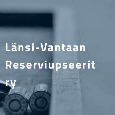
Länsi-Vantaan
Reserviupseerit
ry