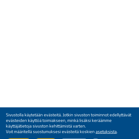
Sivustolla käytetään evästeitä. Jotkin sivuston toiminnot edellyttävät
evästeiden käyttöä toimiakseen, minkä lisäksi keräämme
käyttäjätietoja sivuston kehittämistä varten.
Voit määritellä suostumuksesi evästeitä koskien
asetuksista
.