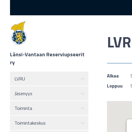
LVR
Länsi-Vantaan Reserviupseerit
ry
Alkaa
LVRU
Loppuu
Jäsenyys
Toiminta
Toimintakeskus