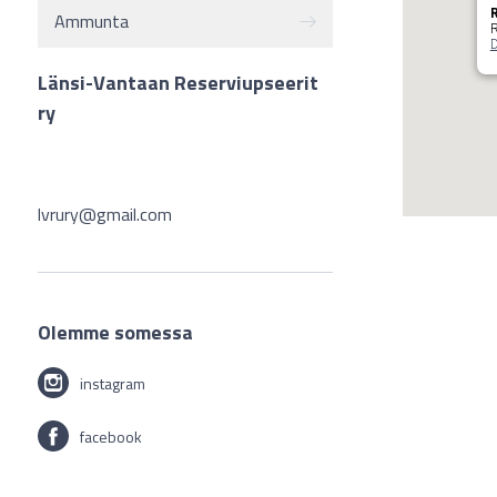
R
Ammunta
R
D
Länsi-Vantaan Reserviupseerit
ry
lvrury@gmail.com
Olemme somessa
instagram
facebook