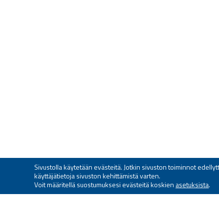
Sivustolla käytetään evästeitä. Jotkin sivuston toiminnot edell
käyttäjätietoja sivuston kehittämistä varten.
Voit määritellä suostumuksesi evästeitä koskien
asetuksista
.