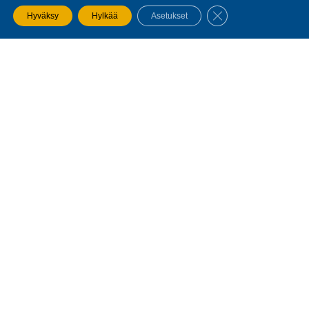
SULJE EVÄSTEBA
Hyväksy
Hylkää
Asetukset