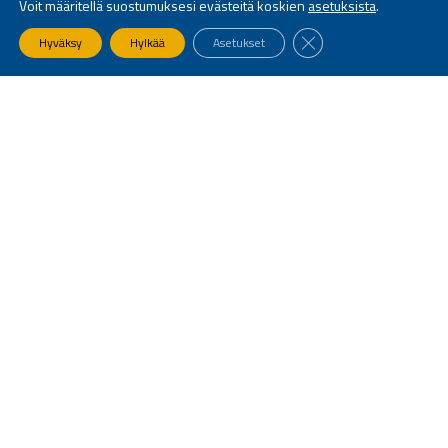
Voit määritellä suostumuksesi evästeitä koskien
asetuksista
.
SULJE EVÄSTEBANNE
Hyväksy
Hylkää
Asetukset