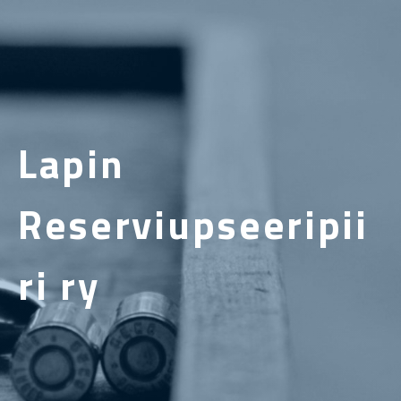
Lapin
Reserviupseeripii
ri ry