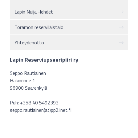
Lapin Nuija -lehdet
Toramon reserviläistalo
Yhteydenotto
Lapin Reserviupseeripiiri ry
Seppo Rautiainen
Häkinrinne 1
96900 Saarenkylä
Puh: +358 40 5492393
seppo.rautiainen(at)pp2.inet.fi