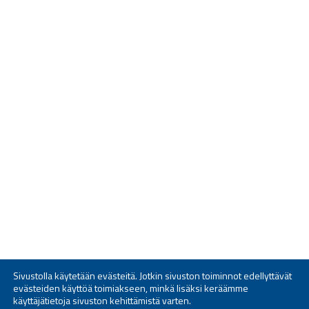
Sivustolla käytetään evästeitä. Jotkin sivuston toiminnot edellyttävät
evästeiden käyttöä toimiakseen, minkä lisäksi keräämme
käyttäjätietoja sivuston kehittämistä varten.