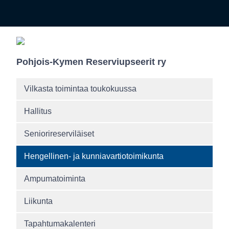
Pohjois-Kymen Reserviupseerit ry
Vilkasta toimintaa toukokuussa
Hallitus
Seniorireserviläiset
Hengellinen- ja kunniavartiotoimikunta
Ampumatoiminta
Liikunta
Tapahtumakalenteri