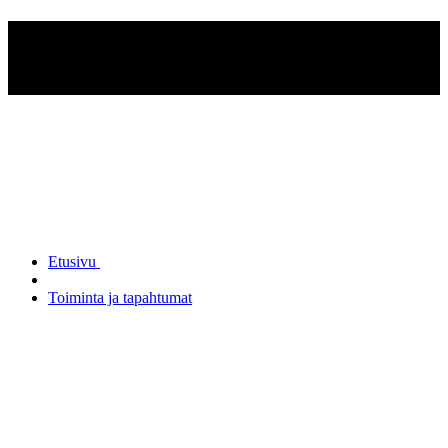
Rautalammin
Reserviupseerikerho ry
Etusivu
Toiminta ja tapahtumat