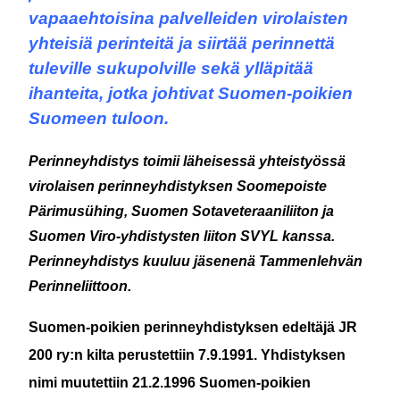
vapaaehtoisina palvelleiden virolaisten
yhteisiä perinteitä ja siirtää perinnettä
tuleville sukupolville sekä ylläpitää
ihanteita, jotka johtivat Suomen-poikien
Suomeen tuloon.
Perinneyhdistys toimii läheisessä yhteistyössä
virolaisen perinneyhdistyksen
Soomepoiste
Pärimusühing,
Suomen Sotaveteraaniliiton ja
Suomen Viro-yhdistysten liiton SVYL kanssa.
Perinneyhdistys kuuluu jäsenenä Tammenlehvän
Perinneliittoon.
Suomen-poikien perinneyhdistyksen edeltäjä JR
200 ry:n kilta perustettiin 7.9.1991. Yhdistyksen
nimi muutettiin 21.2.1996 Suomen-poikien