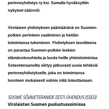
perinneyhdistys ry:ksi. Samalla hyväksyttiin
nykyiset säännöt.
Virolaisen yhdistyksen päämääränä on Suomen-
poikien perinteen vaaliminen ja heidän
toimintansa tukeminen. Yhdistyksen tavoitteena
on parantaa Suomen-poikien leskien
elämänolosuhteita ja luoda heille yhteistoimintaa.
Sotaveteraaneilta siirtyy jatkuvasti uusia tehtäviä
perinneyhdistykselle, joka on toimintansa
luonteen mukaisesti valmis niitä toteuttamaan.
SOOME SÕJAVETERANIDE EESTI ÜHENDUS (SSEÜ)
Virolaisten Suomen puolustusvoimissa