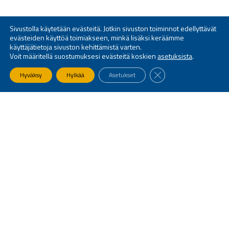
Sivustolla käytetään evästeitä. Jotkin sivuston toiminnot edellyttävät
evästeiden käyttöä toimiakseen, minkä lisäksi keräämme
käyttäjätietoja sivuston kehittämistä varten.
Voit määritellä suostumuksesi evästeitä koskien
asetuksista
.
SULJE EVÄSTEBANNE
Hyväksy
Hylkää
Asetukset