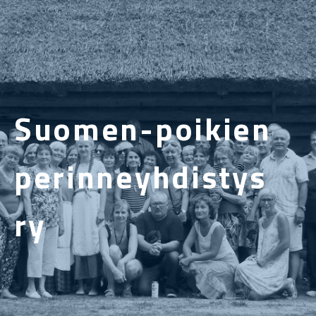
Suomen-poikien
perinneyhdistys
ry