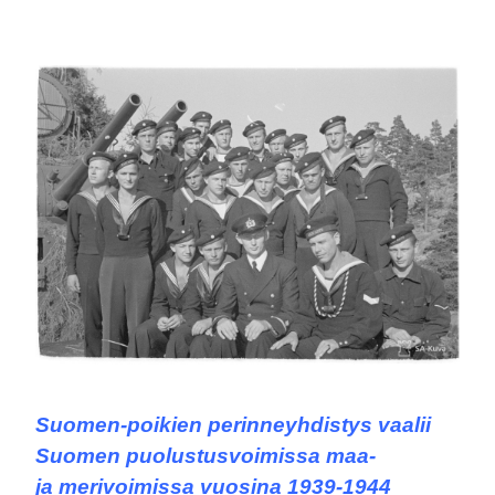
Suomen-poikien perinneyhdistys vaalii
Suomen puolustusvoimissa maa-
ja merivoimissa vuosina 1939-1944