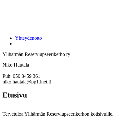
Yhteydenotto
Ylihärmän Reserviupseerikerho ry
Niko Hautala
Puh: 050 3459 361
niko.hautala@pp1.inet.fi
Etusivu
Tervetuloa Ylihärmän Reserviupseerikerhon kotisivuille.