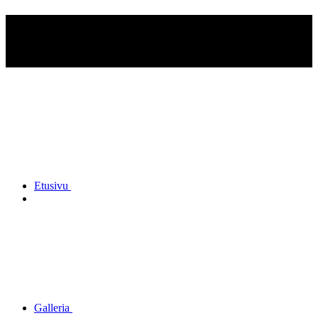
Ylihärmän
Reserviupseerikerho ry
Etusivu
Galleria