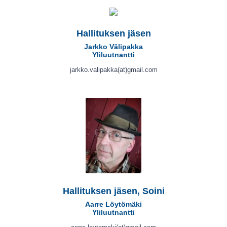
Hallituksen jäsen
Jarkko Välipakka
Yliluutnantti
jarkko.valipakka(at)gmail.com
Hallituksen jäsen, Soini
Aarre Löytömäki
Yliluutnantti