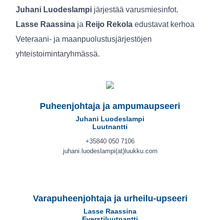
Juhani Luodeslampi
järjestää varusmiesinfot.
Lasse Raassina
ja
Reijo Rekola
edustavat kerhoa
Veteraani- ja maanpuolustusjärjestöjen
yhteistoimintaryhmässä.
Puheenjohtaja ja ampumaupseeri
Juhani Luodeslampi
Luutnantti
+35840 050 7106
juhani.luodeslampi(at)luukku.com
Varapuheenjohtaja ja urheilu-upseeri
Lasse Raassina
Everstiluutnantti