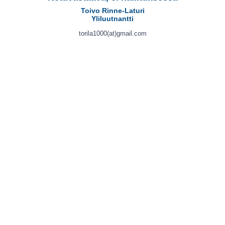
Toivo Rinne-Laturi
Yliluutnantti
torila1000(at)gmail.com