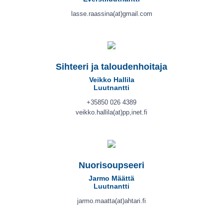
lasse.raassina(at)gmail.com
Sihteeri ja taloudenhoitaja
Veikko Hallila
Luutnantti
+35850 026 4389
veikko.hallila(at)pp,inet.fi
Nuorisoupseeri
Jarmo Määttä
Luutnantti
jarmo.maatta(at)ahtari.fi