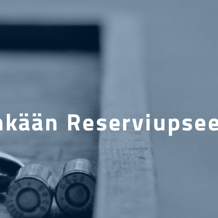
kään Reserviupsee