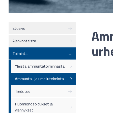
Etusivu
Amm
Ajankohtaista
urh
Toiminta
Yleistä ammuntatoiminnasta
Ammunta- ja urheilutoiminta
Tiedotus
Huomionosoitukset ja
ylennykset