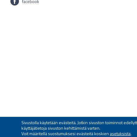
facebook
Sivustolla käytetään evästeitä. Jotkin sivuston toiminnot edell
käyttäjätietoja sivuston kehittämistä varten.
Voit määritellä suostumuksesi evästeitä koskien
asetuksista
.