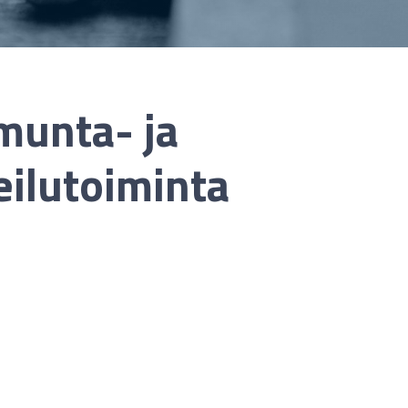
unta- ja
eilutoiminta