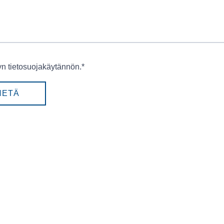
n tietosuojakäytännön.
*
HETÄ