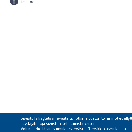
facebook
Sivustolla käytetään evästeitä. Jotkin sivuston toiminnot edell
käyttäjätietoja sivuston kehittämistä varten.
Voit määritellä suostumuksesi evästeitä koskien
asetuksista
.