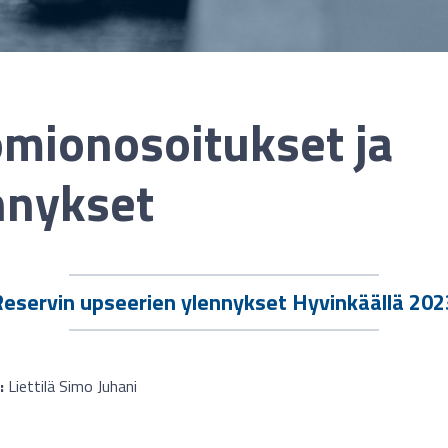
mionosoitukset ja
nnykset
Reservin upseerien ylennykset Hyvinkäällä 202
i:
Liettilä Simo Juhani