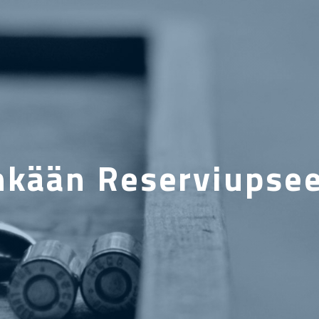
kään Reserviupsee