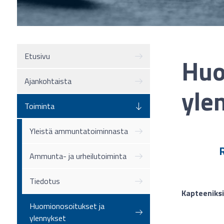
Etusivu
Huo
Ajankohtaista
yle
Toiminta
Yleistä ammuntatoiminnasta
Ammunta- ja urheilutoiminta
Tiedotus
Kapteeniks
Huomionosoitukset ja
ylennykset