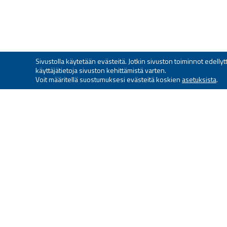
Sivustolla käytetään evästeitä. Jotkin sivuston toiminnot edell
käyttäjätietoja sivuston kehittämistä varten.
Voit määritellä suostumuksesi evästeitä koskien
asetuksista
.
HELSINGIN RESERVIUPSE
ILMAILUKERHO RY