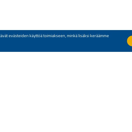
yttävät evästeiden käyttöä toimiakseen, minkä lisäksi keräämme
ERIEN
HELSINGIN RESERVIUPSEERIEN
RESERVIUPSEERILIITON JÄSEN