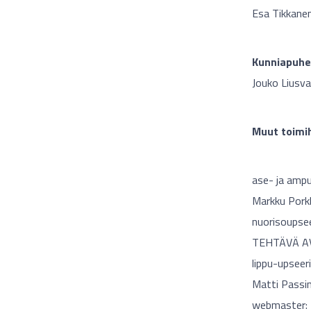
Esa Tikkane
Kunniapuhe
Jouko Liusva
Muut toimih
ase- ja amp
Markku Pork
nuorisoupsee
TEHTÄVÄ A
lippu-upseeri
Matti Passi
webmaster: