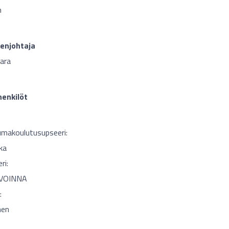
n
enjohtaja
ara
enkilöt
umakoulutusupseeri:
ka
ri:
VOINNA
:
nen