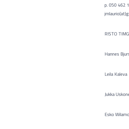
p. 050 462 
jmlaurio(at)
RISTO TIMGR
Hannes Bjur
Leila Kaleva
Jukka Uskon
Esko Wilam