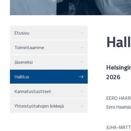
Etusivu
Hall
Toimintaamme
Jäseneksi
Helsingi
2026
Hallitus
Kannatustuotteet
EERO HAARL
Yhteistyötahojen linkkejä
Eero.Haarla(
JUHA-MATTI 