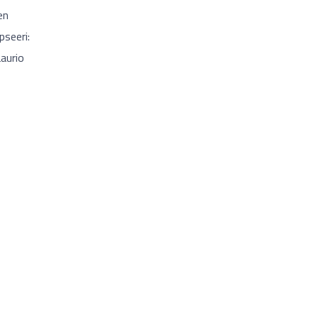
en
seeri:
aurio