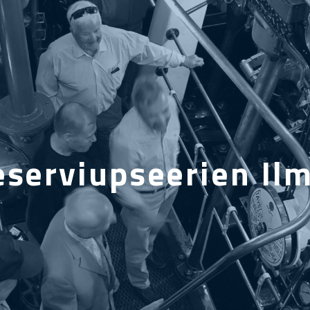
eserviupseerien Ilm