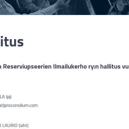
itus
n Reserviupseerien Ilmailukerho ry:n hallitus v
A (pj)
at)proconsilium.com
LAURIO (siht)