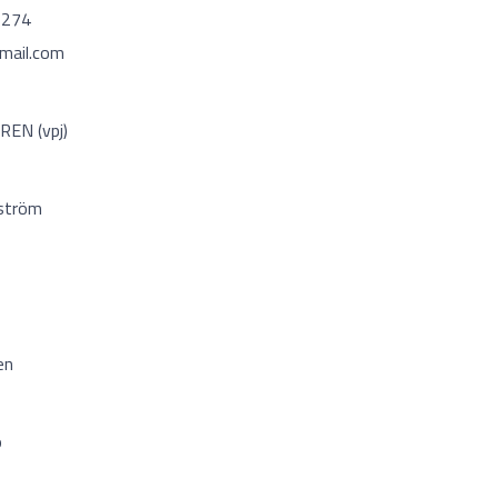
1274
gmail.com
EN (vpj)
ström
en
o