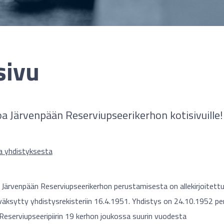
sivu
oa Järvenpään Reserviupseerikerhon kotisivuille!
a yhdistyksesta
 Järvenpään Reserviupseerikerhon perustamisesta on allekirjoitett
äksytty yhdistysrekisteriin 16.4.1951. Yhdistys on 24.10.1952 p
serviupseeripiirin 19 kerhon joukossa suurin vuodesta