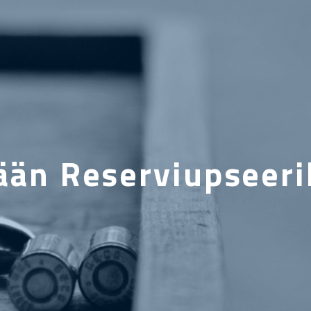
ään Reserviupseeri