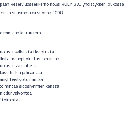
npään Reserviupseerikerho nousi RUL:n 335 yhdistyksen joukossa
toista suurimmaksi vuonna 2008.
imintaan kuuluu mm.
olustusaiheista tiedotusta
llista maanpuolustustoimintaa
uolustuskoulutusta
läisurheilua ja liikuntaa
aniyhteistyötoimintaa
toimintaa sidosryhmien kanssa
in edunvalvontaa
tötoimintaa