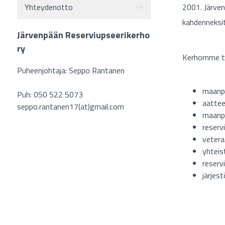
2001. Järve
Yhteydenotto
kahdenneksi
Järvenpään Reserviupseerikerho
ry
Kerhomme to
Puheenjohtaja: Seppo Rantanen
maanpu
Puh: 050 522 5073
aattee
seppo.rantanen17(at)gmail.com
maanp
reservi
vetera
yhteis
reserv
järjes