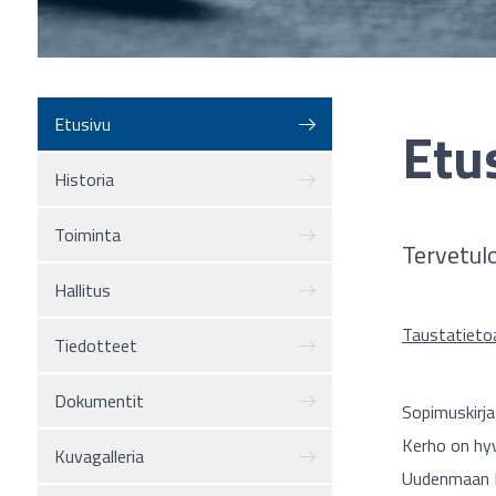
Etusivu
Etu
Historia
Toiminta
Tervetul
Hallitus
Taustatieto
Tiedotteet
Dokumentit
Sopimuskirja
Kerho on hyv
Kuvagalleria
Uudenmaan Re