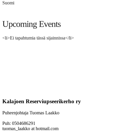
Suomi
Upcoming Events
<li>Ei tapahtumia tässä sijainnissa</li>
Kalajoen Reserviupseerikerho ry
Puheenjohtaja Tuomas Laakko
Puh: 0504686291
tuomas_laakko at hotmail.com