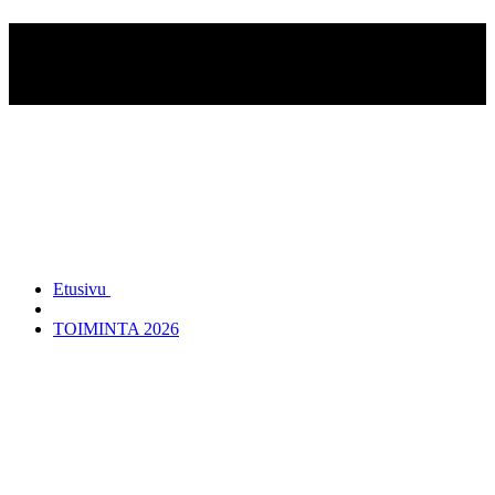
Karkkilan Reserviupseerikerho
ry
Etusivu
TOIMINTA 2026