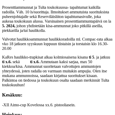
Prosenttiammunnat ja Tulta toukokuussa- tapahtumat kaikilla
radoilla. Väh. 10 ls/suorittaja. Ilmoitukset ammutuista suorituksista
puheenjohtajalle sekä Reserviläisliiton tapahtumasivulle, joka
aukeaa toukokuun alussa. Varsinainen prosenttiammuntapäivä on la
5. 2024,
johon yhdistetään kisa-ammunnat joko pitkillä aseilla,
piekkarilla ja/tai haulikolla.
Valvotut haulikkoammunnat haulikkoradoilla ml. Compac-rata alkaa
vko 18 jatkuen syyskuun loppuun tiistaisin ja torstaisin klo 16.30-
20.00
KaRes haulikko-trapkisat alkaa kolmiosaisena kisana
ti 5
. ja jatkuu
ti x.6.
sekä
ti x.6.
Ammutaan kaksi sarjaa, max 50
kiekkoa/kisa. Ammunnat suoritetaan valvottujen ammuntojen
yhteydessä, joten radalla on varmaan muitakin ampujia. Olen itse
mukana ammunnoissa, saadaan kirjattua suoritukset kisaan.
Palkintoa on tiedossa ja toukokuun osalta saadaan merkinnät Tulta
toukokuuhun!
Kesäkuu:
-XII Aimo-cup Kovelossa xx.6. pistooliasein.
Heinkuu: