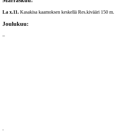
Marraskuu:
La x.11.
Kasakisa kaamoksen keskellä Res.kivääri 150 m.
Joulukuu:
–
.