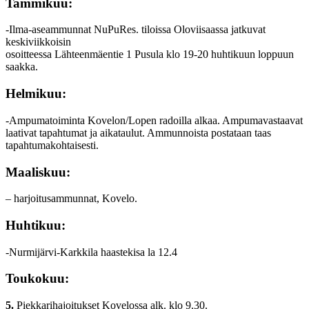
Tammikuu:
-Ilma-aseammunnat NuPuRes. tiloissa Oloviisaassa jatkuvat
keskiviikkoisin
osoitteessa Lähteenmäentie 1 Pusula klo 19-20 huhtikuun loppuun
saakka.
Helmikuu:
-Ampumatoiminta Kovelon/Lopen radoilla alkaa. Ampumavastaavat
laativat tapahtumat ja aikataulut. Ammunnoista postataan taas
tapahtumakohtaisesti.
Maaliskuu:
– harjoitusammunnat, Kovelo.
Huhtikuu:
-Nurmijärvi-Karkkila haastekisa la 12.4
Toukokuu:
5.
Piekkarihajoitukset Kovelossa alk. klo 9.30.