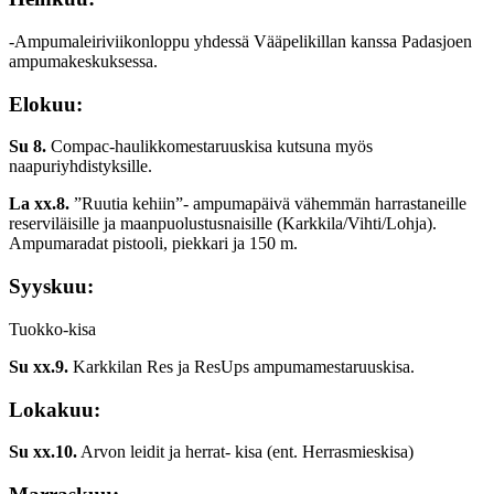
-Ampumaleiriviikonloppu yhdessä Vääpelikillan kanssa Padasjoen
ampumakeskuksessa.
Elokuu:
Su
8.
Compac-haulikkomestaruuskisa kutsuna myös
naapuriyhdistyksille.
La xx.8.
”Ruutia kehiin”- ampumapäivä vähemmän harrastaneille
reserviläisille ja maanpuolustusnaisille (Karkkila/Vihti/Lohja).
Ampumaradat pistooli, piekkari ja 150 m.
Syyskuu:
Tuokko-kisa
Su xx.9.
Karkkilan Res ja ResUps ampumamestaruuskisa.
Lokakuu:
Su xx.10.
Arvon leidit ja herrat- kisa (ent. Herrasmieskisa)