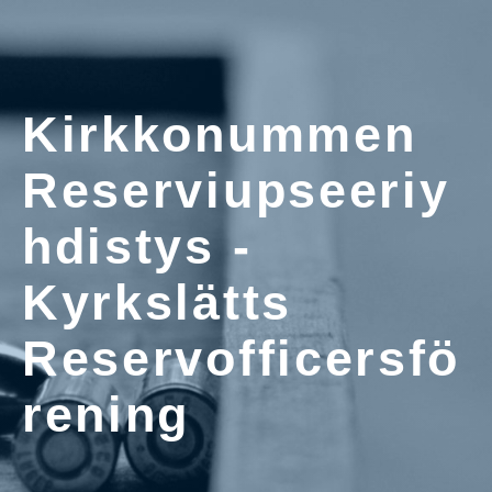
Kirkkonummen
Reserviupseeriy
hdistys -
Kyrkslätts
Reservofficersfö
rening