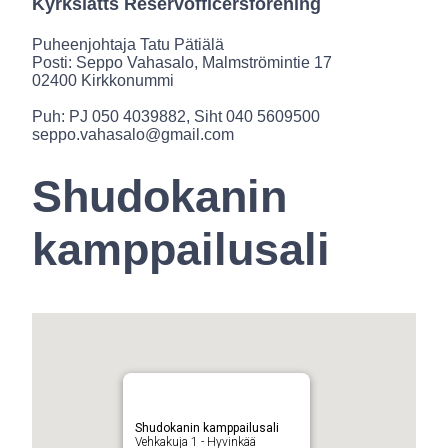
Kyrkslätts Reservofficersförening
Puheenjohtaja Tatu Pätiälä
Posti: Seppo Vahasalo, Malmströmintie 17
02400 Kirkkonummi
Puh: PJ 050 4039882, Siht 040 5609500
seppo.vahasalo@gmail.com
Shudokanin
kamppailusali
Shudokanin kamppailusali
Vehkakuja 1 - Hyvinkää