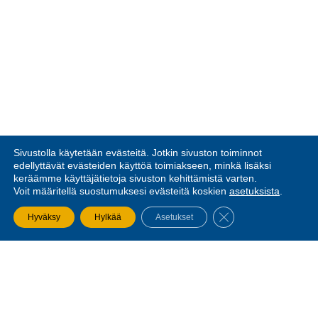
Sivustolla käytetään evästeitä. Jotkin sivuston toiminnot
edellyttävät evästeiden käyttöä toimiakseen, minkä lisäksi
keräämme käyttäjätietoja sivuston kehittämistä varten.
Voit määritellä suostumuksesi evästeitä koskien
asetuksista
.
SULJE EVÄSTEBA
Hyväksy
Hylkää
Asetukset