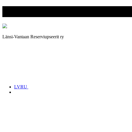
Länsi-Vantaan Reserviupseerit 
Länsi-Vantaan Reserviupseerit ry
LVRU