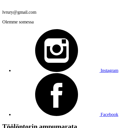
lvrury@gmail.com
Olemme somessa
Instagram
Facebook
Töölöntorin ampumarata