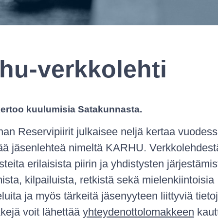
hu-verkkolehti
rtoo kuulumisia Satakunnasta.
an Reservipiirit julkaisee neljä kertaa vuodes
ää jäsenlehteä nimeltä KARHU. Verkkolehdestä
eita erilaisista piirin ja yhdistysten järjestämis
sta, kilpailuista, retkistä sekä mielenkiintoisia
luita ja myös tärkeitä jäsenyyteen liittyviä tietoj
kejä voit lähettää
yhteydenottolomakkeen
kaut