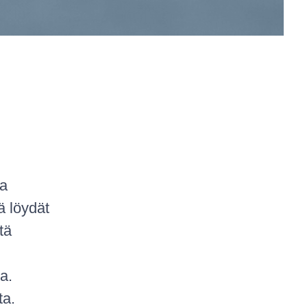
sa
 löydät
tä
a.
ta.