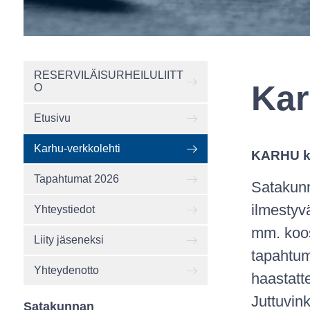
RESERVILÄISURHEILULIITT
Kar
O
Etusivu
Karhu-verkkolehti
KARHU ke
Tapahtumat 2026
Satakunn
ilmestyv
Yhteystiedot
mm. koost
Liity jäseneksi
tapahtumi
Yhteydenotto
haastatte
Juttuvink
Satakunnan