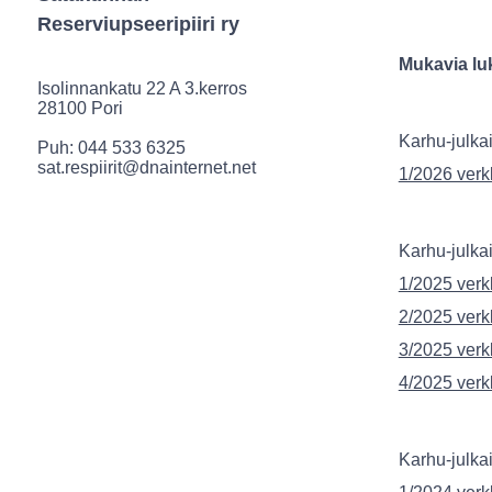
Reserviupseeripiiri ry
Mukavia lu
Isolinnankatu 22 A 3.kerros
28100 Pori
Karhu-julka
Puh: 044 533 6325
sat.respiirit@dnainternet.net
1/2026 verk
Karhu-julka
1/2025 verk
2/2025 verk
3/2025 verk
4/2025 verk
Karhu-julka