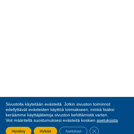
Sivustolla käytetään evästeitä. Jotkin sivuston toiminnot
edellyttävät evästeiden käyttöä toimiakseen, minkä lisäksi
keräämme käyttäjätietoja sivuston kehittämistä varten.
Voit määritellä suostumuksesi evästeitä koskien
asetuksista
.
SULJE EVÄSTEBA
Hyväksy
Hylkää
Asetukset