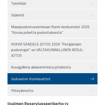
Toimitilat
Säännöt
Maanpuolustusseminaari Runni-keskustelut 2026
"Kovaa puhetta puolustuksesta"
XXXVIII SANDELS JOTOS 2026 "Petäjämäen
puolustajat" on VALTAKUNNALLINEN RESUL-
JOTOS
Kuvagalleria aikaisemmista jotoksista
Jouluaaton Kunniavartiot
Yhteydenotto
Iisalmen Reserviupseerikerho ry