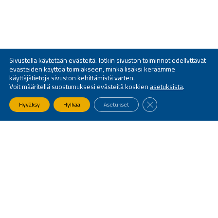
Sivustolla käytetään evästeitä. Jotkin sivuston toiminnot edellyttävät
evästeiden käyttöä toimiakseen, minkä lisäksi keräämme
käyttäjätietoja sivuston kehittämistä varten.
Voit määritellä suostumuksesi evästeitä koskien
asetuksista
.
SULJE EVÄSTEBANNE
Hyväksy
Hylkää
Asetukset