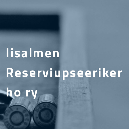
Iisalmen
Reserviupseeriker
ho ry