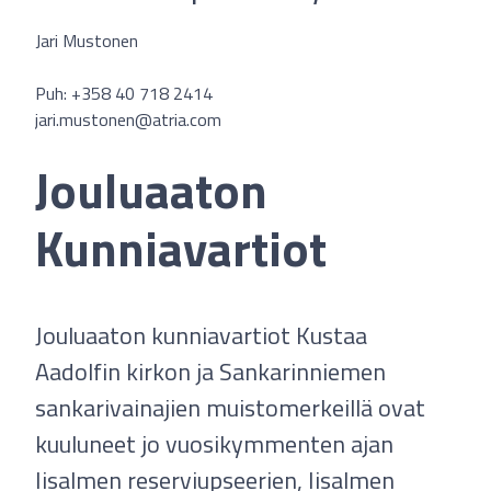
Jari Mustonen
Puh: +358 40 718 2414
jari.mustonen@atria.com
Jouluaaton
Kunniavartiot
Jouluaaton kunniavartiot Kustaa
Aadolfin kirkon ja Sankarinniemen
sankarivainajien muistomerkeillä ovat
kuuluneet jo vuosikymmenten ajan
Iisalmen reserviupseerien, Iisalmen